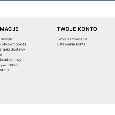
 w stopce
RMACJE
TWOJE KONTO
 sklepu
Twoje zamówienia
a plików cookies
Ustawienia konta
warunki dostawy
e
ie od umowy
rywatności
wrotu