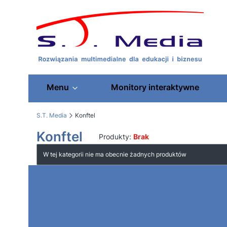
Menu
Monitory interaktywne
S.T. Media
Konftel
Konftel
Produkty:
Brak
Lista produktów
W tej kategorii nie ma obecnie żadnych produktów