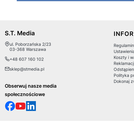
Linki
S.T. Media
INFO
Adres:
ul. Poborzańska 2/23
Regulamin
03-368 Warszawa
Ustawieni
Koszty i 
+48 607 160 102
Reklamacj
sklep@stmedia.pl
Odstąpien
Polityka p
Dokonaj z
Obserwuj nasze media
społecznościowe