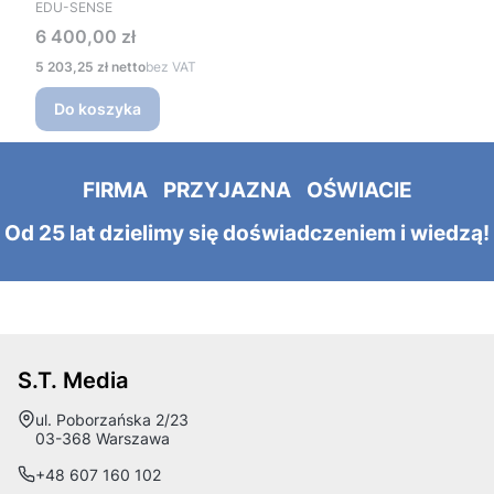
PRODUCENT
EDU-SENSE
Cena
6 400,00 zł
Cena
5 203,25 zł
bez VAT
Do koszyka
FIRMA PRZYJAZNA OŚWIACIE
Od 25 lat dzielimy się doświadczeniem i wiedzą!
S.T. Media
Adres:
ul. Poborzańska 2/23
03-368 Warszawa
+48 607 160 102