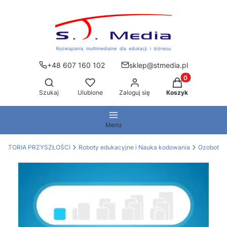
+48 607 160 102
sklep@stmedia.pl
Produkty w kos
Otwórz wyszukiwarkę
Szukaj
Ulubione
Zaloguj się
Koszyk
Menu
RATORIA PRZYSZŁOŚCI
Roboty edukacyjne i Nauka kodowania
Ozobot