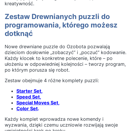
kreatywność.
Zestaw Drewnianych puzzli do
programowania, którego możesz
dotknąć
Nowe drewniane puzzle do Ozobota pozwalają
dzieciom dosłownie „zobaczyć” i „poczuć” kodowanie.
Każdy klocek to konkretne polecenie, które – po
ułożeniu w odpowiedniej kolejności – tworzy program,
po którym porusza się robot.
Zestaw obejmuje 4 różne komplety puzzli:
Starter Set
,
Speed Set
,
Special Moves Set
,
Color Set
.
Każdy komplet wprowadza nowe komendy i
wyzwania, dzięki czemu uczniowie rozwijają swoje
umiejętności krok po kroku.