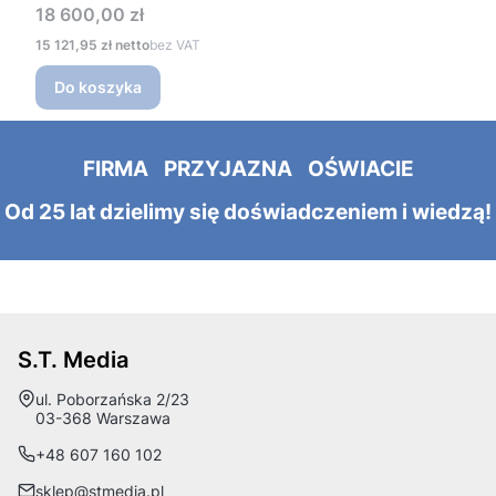
Cena
18 600,00 zł
Cena
15 121,95 zł
bez VAT
Do koszyka
FIRMA PRZYJAZNA OŚWIACIE
Od 25 lat dzielimy się doświadczeniem i wiedzą!
S.T. Media
Adres:
ul. Poborzańska 2/23
03-368 Warszawa
+48 607 160 102
sklep@stmedia.pl