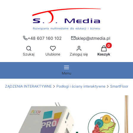
+48 607 160 102
sklep@stmedia.pl
Produkty w kos
Otwórz wyszukiwarkę
Szukaj
Ulubione
Zaloguj się
Koszyk
Menu
URZĄDZENIA INTERAKTYWNE
Podłogi i ściany interaktywne
SmartFloor