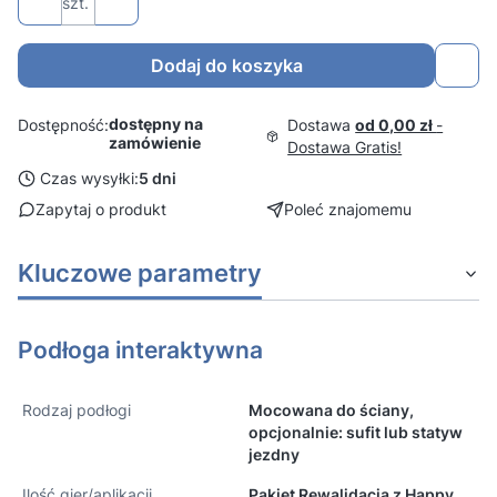
szt.
Dodaj do koszyka
dostępny na
Dostawa
od 0,00 zł
-
Dostępność:
zamówienie
Dostawa Gratis!
Czas wysyłki:
5 dni
Zapytaj o produkt
Poleć znajomemu
Kluczowe parametry
Podłoga interaktywna
Rodzaj podłogi
Mocowana do ściany,
opcjonalnie: sufit lub statyw
jezdny
Ilość gier/aplikacji
Pakiet Rewalidacja z Happy