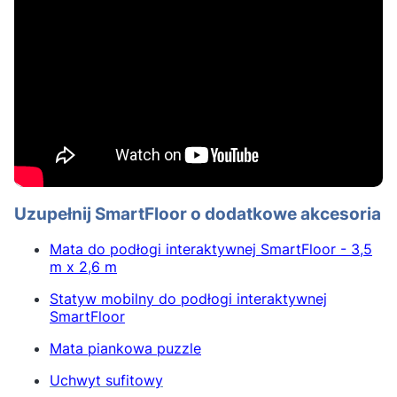
Uzupełnij SmartFloor o dodatkowe akcesoria
Mata do podłogi interaktywnej SmartFloor - 3,5
m x 2,6 m
Statyw mobilny do podłogi interaktywnej
SmartFloor
Mata piankowa puzzle
Uchwyt sufitowy