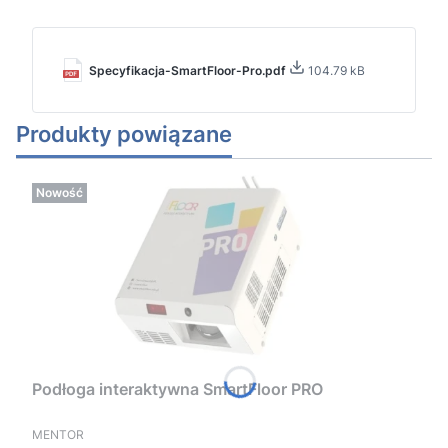
Specyfikacja-SmartFloor-Pro.pdf
104.79 kB
Produkty powiązane
Nowość
Podłoga interaktywna SmartFloor PRO
PRODUCENT
MENTOR