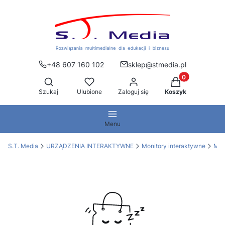
+48 607 160 102
sklep@stmedia.pl
Produkty w kos
Otwórz wyszukiwarkę
Szukaj
Ulubione
Zaloguj się
Koszyk
Menu
S.T. Media
URZĄDZENIA INTERAKTYWNE
Monitory interaktywne
Mon