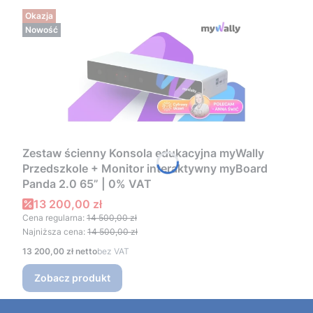
Okazja
Nowość
Zestaw ścienny Konsola edukacyjna myWally
Przedszkole + Monitor interaktywny myBoard
Panda 2.0 65” | 0% VAT
Cena promocyjna
13 200,00 zł
Cena regularna:
14 500,00 zł
Najniższa cena:
14 500,00 zł
Cena
13 200,00 zł
bez VAT
Zobacz produkt