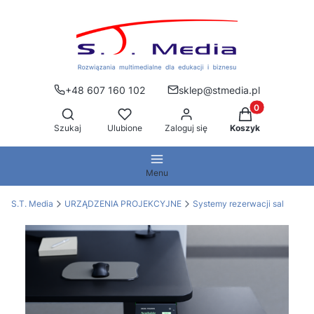
+48 607 160 102
sklep@stmedia.pl
Produkty w kos
Otwórz wyszukiwarkę
Szukaj
Ulubione
Zaloguj się
Koszyk
Menu
S.T. Media
URZĄDZENIA PROJEKCYJNE
Systemy rezerwacji sal