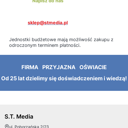
Napisz do nas
sklep@stmedia.pl
Jednostki budżetowe mają możliwość zakupu z
odroczonym terminem płatności.
FIRMA PRZYJAZNA OŚWIACIE
Od 25 lat dzielimy się doświadczeniem i wiedzą!
S.T. Media
Adres:
ul. Poborzańska 2/23