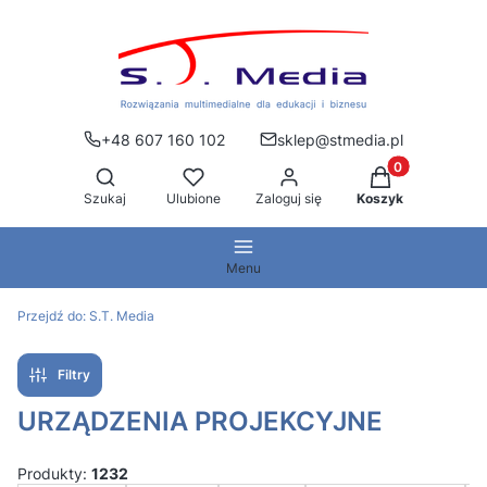
+48 607 160 102
sklep@stmedia.pl
Produkty w kos
Otwórz wyszukiwarkę
Szukaj
Ulubione
Zaloguj się
Koszyk
Menu
Przejdź do:
S.T. Media
Filtry
URZĄDZENIA PROJEKCYJNE
Produkty:
1232