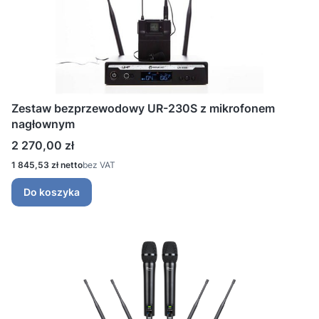
Zestaw bezprzewodowy UR-230S z mikrofonem
nagłownym
Cena
2 270,00 zł
Cena
1 845,53 zł
bez VAT
Do koszyka