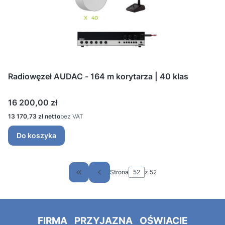
Radiowęzeł AUDAC - 164 m korytarza | 40 klas
Cena
16 200,00 zł
Cena
13 170,73 zł
bez VAT
Do koszyka
Strona
z 52
Wróć do pierwszej strony z produktami
FIRMA PRZYJAZNA OŚWIACIE