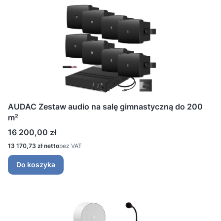
AUDAC Zestaw audio na salę gimnastyczną do 200
m²
Cena
16 200,00 zł
Cena
13 170,73 zł
bez VAT
Do koszyka