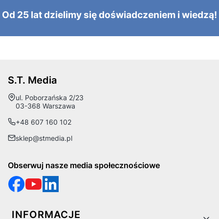
Od 25 lat dzielimy się doświadczeniem i wiedzą!
S.T. Media
Adres:
ul. Poborzańska 2/23
03-368 Warszawa
+48 607 160 102
sklep@stmedia.pl
Obserwuj nasze media społecznościowe
Linki w stopce
INFORMACJE