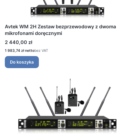
Avtek WM 2H Zestaw bezprzewodowy z dwoma
mikrofonami doręcznymi
Cena
2 440,00 zł
Cena
1 983,74 zł
bez VAT
Do koszyka