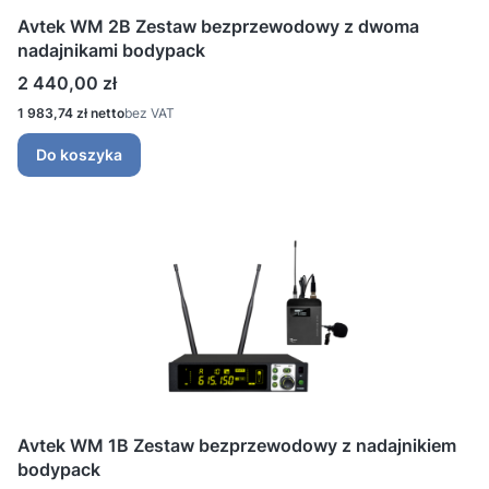
Avtek WM 2B Zestaw bezprzewodowy z dwoma
nadajnikami bodypack
Cena
2 440,00 zł
Cena
1 983,74 zł
bez VAT
Do koszyka
Avtek WM 1B Zestaw bezprzewodowy z nadajnikiem
bodypack