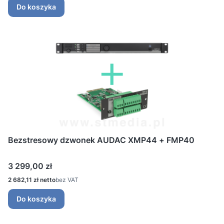
Do koszyka
Bezstresowy dzwonek AUDAC XMP44 + FMP40
Cena
3 299,00 zł
Cena
2 682,11 zł
bez VAT
Do koszyka