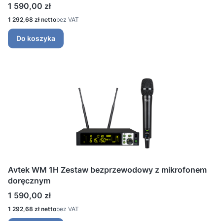
Cena
1 590,00 zł
Cena
1 292,68 zł
bez VAT
Do koszyka
Avtek WM 1H Zestaw bezprzewodowy z mikrofonem
doręcznym
Cena
1 590,00 zł
Cena
1 292,68 zł
bez VAT