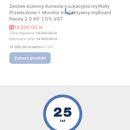
Zestaw ścienny Konsola edukacyjna myWally
Przedszkole + Monitor interaktywny myBoard
Panda 2.0 65” | 0% VAT
Cena promocyjna
13 200,00 zł
Cena regularna:
14 500,00 zł
Najniższa cena:
14 500,00 zł
Cena
13 200,00 zł
bez VAT
Zobacz produkt