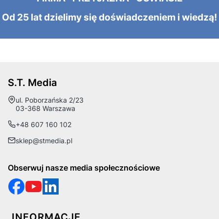
Od 25 lat dzielimy się doświadczeniem i wiedzą!
S.T. Media
Adres:
ul. Poborzańska 2/23
03-368 Warszawa
+48 607 160 102
sklep@stmedia.pl
Obserwuj nasze media społecznościowe
Linki w stopce
INFORMACJE