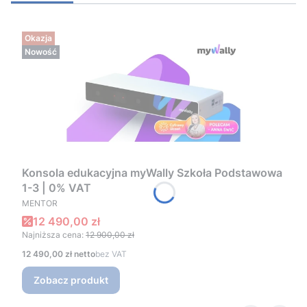
Okazja
Nowość
Konsola edukacyjna myWally Szkoła Podstawowa
1-3 | 0% VAT
PRODUCENT
MENTOR
Cena promocyjna
12 490,00 zł
Najniższa cena:
12 900,00 zł
Cena
12 490,00 zł
bez VAT
Zobacz produkt